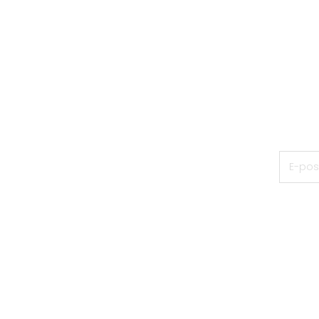
F
Bli medl
E-post