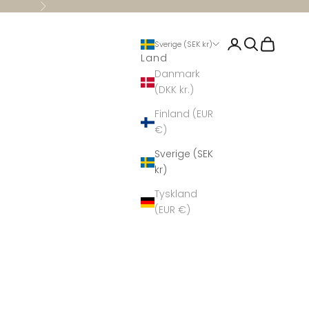
Nästa
Logga in
Sök
Kundvag
Sverige (SEK kr)
Land
Danmark
(DKK kr.)
Finland (EUR
€)
Sverige (SEK
kr)
Tyskland
(EUR €)