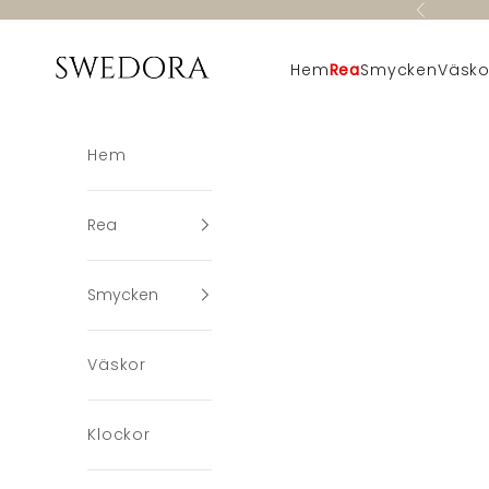
Hoppa till innehållet
Föregående
Swedora
Hem
Rea
Smycken
Väsko
Hem
Rea
Smycken
Väskor
Klockor