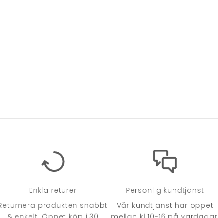
Enkla returer
Personlig kundtjänst
Returnera produkten snabbt
Vår kundtjänst har öppet
& enkelt. Öppet köp i 30
mellan kl 10-16 på vardagar