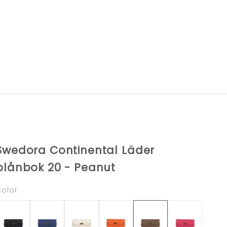
Swedora Continental Läder
plånbok 20 - Peanut
olor: