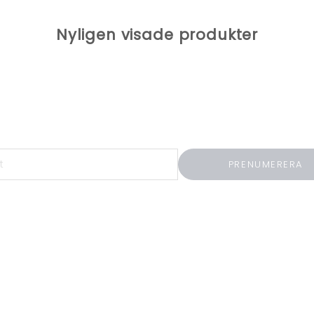
Nyligen visade produkter
Å 10% RABATT PÅ DIN FÖRSTA BESTÄLLNI
em och få 10% rabatt på ditt första köp som medlem. Få
medlemsrabatter och inspiration i våra nyhetsbrev.
PRENUMERERA