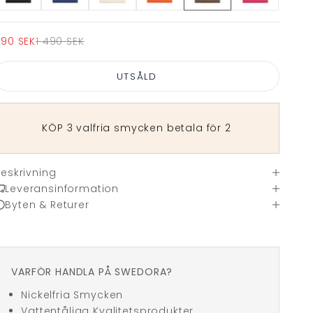
EA-pris
Pris
90 SEK
1 490 SEK
UTSÅLD
KÖP 3 valfria smycken betala för 2
eskrivning
Leveransinformation
Byten & Returer
VARFÖR HANDLA PÅ SWEDORA?
Nickelfria Smycken
Vattentåliga Kvalitetsprodukter