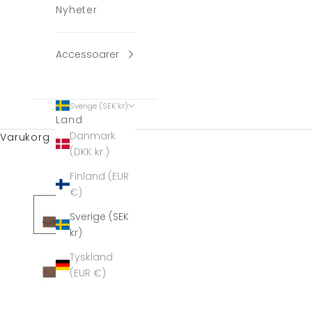
Nyheter
Accessoarer
Sverige (SEK kr)
Land
Danmark
Varukorg
(DKK kr.)
Finland (EUR
€)
Sverige (SEK
kr)
Tyskland
(EUR €)