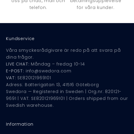
oss på chatt, mail och
betalningsupplevelse
telefon.
för våra kunder.
Kundservice
Våra smyckesrådgivare är redo på att svara på
dina frågor.
LIVE CHAT:
Måndag – fredag 10-14
E-POST:
info@swedora.com
VAT:
SE820121969101
Adress: Batterigatan 13, 41516 Göteborg
Swedora — Registered in Sweden | Org.nr: 820121-
9691 | VAT: SE820121969101 | Orders shipped from our
Swedish warehouse.
Information