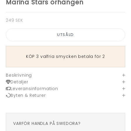
Marina Stars örhängen
REA-pris
249 SEK
UTSÅLD
KÖP 3 valfria smycken betala för 2
Beskrivning
Detaljer
Leveransinformation
Byten & Returer
VARFÖR HANDLA PÅ SWEDORA?