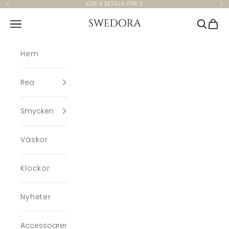
Hoppa till innehållet
KÖP 3 BETALA FÖR 2
Föregående
Nä
Swedora
Meny
Sök
Kund
Hem
Rea
Smycken
Väskor
Klockor
Nyheter
Accessoarer