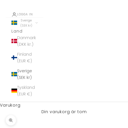
LOGGA IN
Sverige
(SEK kr)
Land
Danmark
(DKK kr.)
Finland
(EUR €)
Sverige
(SEK kr)
Tyskland
(EUR €)
Varukorg
Din varukorg är tom
Zooma