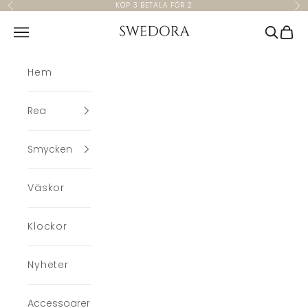
Hoppa till innehållet
KÖP 3 BETALA FÖR 2
Föregående
Nä
Swedora
Meny
Sök
Kund
Hem
Rea
Smycken
Väskor
Klockor
Nyheter
Accessoarer