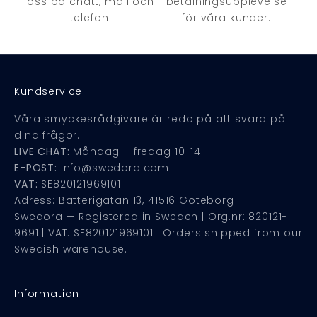
oss på chatt, mail och
betalningsupplevelse
telefon.
för våra kunder.
Kundservice
Våra smyckesrådgivare är redo på att svara på
dina frågor.
LIVE CHAT:
Måndag – fredag 10-14
E-POST:
info@swedora.com
VAT:
SE820121969101
Adress: Batterigatan 13, 41516 Göteborg
Swedora — Registered in Sweden | Org.nr: 820121-
9691 | VAT: SE820121969101 | Orders shipped from our
Swedish warehouse.
Information