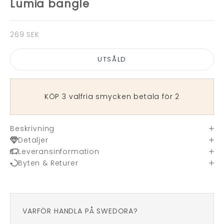
Lumia bangle
REA-pris
269 SEK
UTSÅLD
KÖP 3 valfria smycken betala för 2
Beskrivning
Detaljer
Leveransinformation
Byten & Returer
VARFÖR HANDLA PÅ SWEDORA?