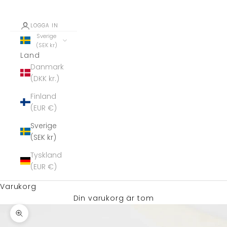
LOGGA IN
Sverige
(SEK kr)
Land
Danmark
(DKK kr.)
Finland
(EUR €)
Sverige
(SEK kr)
Tyskland
(EUR €)
Varukorg
Din varukorg är tom
Zooma