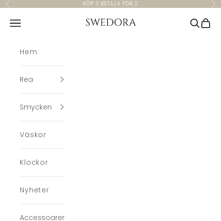
Hoppa till innehållet
KÖP 3 BETALA FÖR 2
Föregående
Nä
Swedora
Meny
Sök
Kund
Hem
Rea
Smycken
Väskor
Klockor
Nyheter
Accessoarer