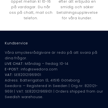
öppet mellan kl 10-16
efter att erbjuda en
på vardagar. Du når
smidig och säker
oss på chatt, mail och
betalningsupplevelse
telefon.
för våra kunder.
Kundservice
Våra smyckesrådgivare är redo på att svara på
dina frågor.
LIVE CHAT:
Måndag – fredag 10-14
E-POST:
info@swedora.com
VAT:
SE820121969101
Adress: Batterigatan 13, 41516 Göteborg
Swedora — Registered in Sweden | Org.nr: 820121-
9691 | VAT: SE820121969101 | Orders shipped from our
Swedish warehouse.