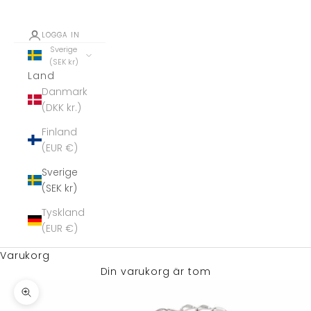
LOGGA IN
Sverige
(SEK kr)
Land
Danmark
(DKK kr.)
Finland
(EUR €)
Sverige
(SEK kr)
Tyskland
(EUR €)
Varukorg
Din varukorg är tom
Zooma