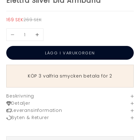
Elettra Silver blå Armband
REA-pris
Pris
169 SEK
269 SEK
Minska antal
Öka antal
LÄGG I VARUKORGEN
KÖP 3 valfria smycken betala för 2
Beskrivning
Detaljer
Leveransinformation
Byten & Returer