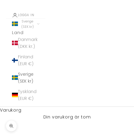
LOGGA IN
Sverige
(SEK kr)
Land
Danmark
(DKK kr.)
Finland
(EUR €)
Sverige
(SEK kr)
Tyskland
(EUR €)
Varukorg
Din varukorg är tom
Zooma