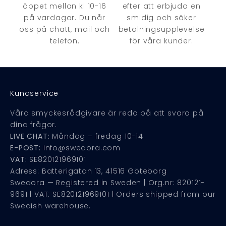
öppet mellan kl 10-16
efter att erbjuda en
på vardagar. Du når
smidig och säker
oss på chatt, mail och
betalningsupplevelse
telefon.
för våra kunder.
Kundservice
Våra smyckesrådgivare är redo på att svara på
dina frågor.
LIVE CHAT:
Måndag – fredag 10-14
E-POST:
info@swedora.com
VAT:
SE820121969101
Adress: Batterigatan 13, 41516 Göteborg
Swedora — Registered in Sweden | Org.nr: 820121-
9691 | VAT: SE820121969101 | Orders shipped from our
Swedish warehouse.