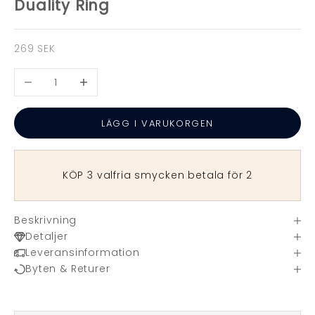
Duality Ring
REA-pris
269 SEK
Minska antal
Öka antal
LÄGG I VARUKORGEN
KÖP 3 valfria smycken betala för 2
Beskrivning
Detaljer
Leveransinformation
Byten & Returer