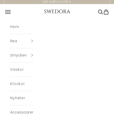
Hoppa till innehållet
KÖP 3 BETALA FÖR 2
Föregående
Nä
Swedora
Meny
Sök
Kund
Hem
Rea
Smycken
Väskor
Klockor
Nyheter
Accessoarer