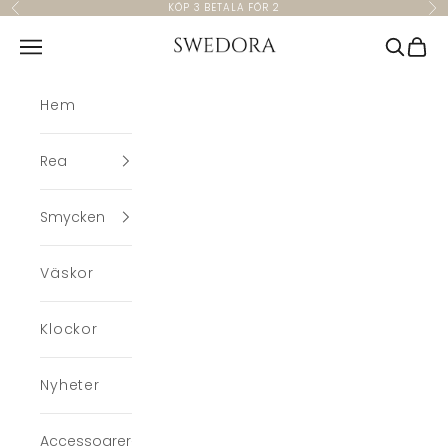
Hoppa till innehållet
KÖP 3 BETALA FÖR 2
Föregående
Nä
Swedora
Meny
Sök
Kund
Hem
Rea
Smycken
Väskor
Klockor
Nyheter
Accessoarer