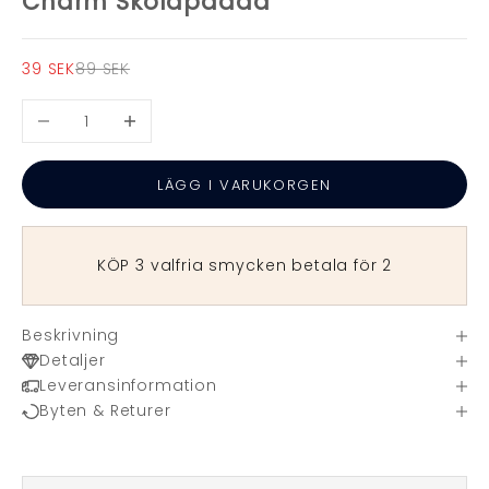
Charm Sköldpadda
REA-pris
Pris
39 SEK
89 SEK
Minska antal
Öka antal
LÄGG I VARUKORGEN
KÖP 3 valfria smycken betala för 2
Beskrivning
Detaljer
Leveransinformation
Byten & Returer