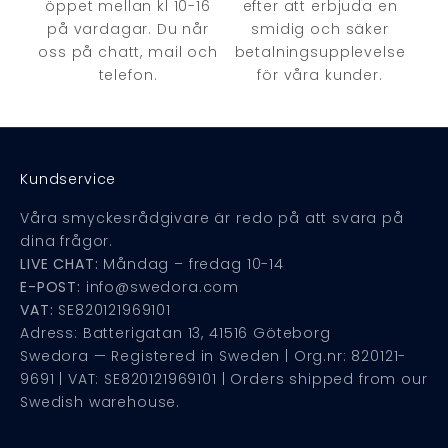
öppet mellan kl 10-16
efter att erbjuda en
på vardagar. Du når
smidig och säker
oss på chatt, mail och
betalningsupplevelse
telefon.
för våra kunder.
Kundservice
Våra smyckesrådgivare är redo på att svara på
dina frågor.
LIVE CHAT:
Måndag – fredag 10-14
E-POST:
info@swedora.com
VAT:
SE820121969101
Adress: Batterigatan 13, 41516 Göteborg
Swedora — Registered in Sweden | Org.nr: 820121-
9691 | VAT: SE820121969101 | Orders shipped from our
Swedish warehouse.