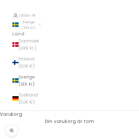
LOGGA IN
Sverige
(SEK kr)
Land
Danmark
(DKK kr.)
Finland
(EUR €)
Sverige
(SEK kr)
Tyskland
(EUR €)
Varukorg
Din varukorg är tom
Zooma