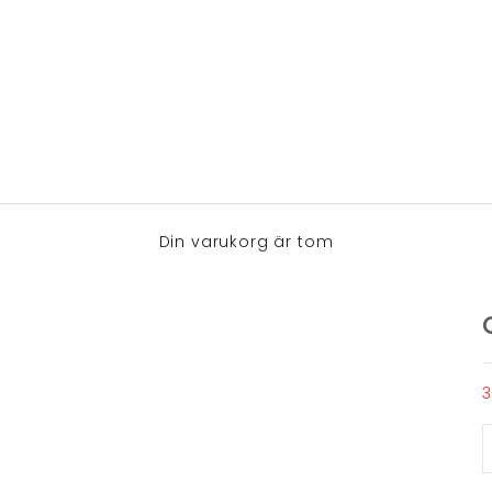
Din varukorg är tom
R
3
M