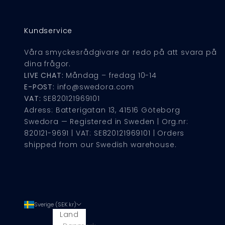
Kundservice
Våra smyckesrådgivare är redo på att svara på
dina frågor.
LIVE CHAT:
Måndag – fredag 10-14
E-POST:
info@swedora.com
VAT:
SE820121969101
Adress: Batterigatan 13, 41516 Göteborg
Swedora — Registered in Sweden | Org.nr:
820121-9691 | VAT: SE820121969101 | Orders
shipped from our Swedish warehouse.
Sverige (SEK kr)
Land