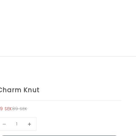
Charm Knut
EA-pris
Pris
9 SEK
89 SEK
inska antal
Öka antal