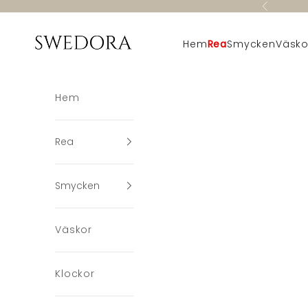
Hoppa till innehållet
Föregående
Swedora
Hem
Rea
Smycken
Väsko
Hem
Rea
Smycken
Väskor
Klockor