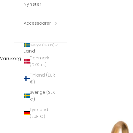
Nyheter
Accessoarer
Sverige (SEK kr)
Land
Danmark
Varukorg
(DKK kr.)
Finland (EUR
€)
Sverige (SEK
kr)
Tyskland
(EUR €)