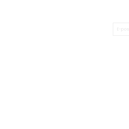
Bli medl
E-post