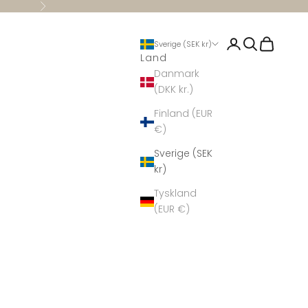
Nästa
Logga in
Sök
Kundvag
Sverige (SEK kr)
Land
Danmark
(DKK kr.)
Finland (EUR
€)
Sverige (SEK
kr)
Tyskland
(EUR €)